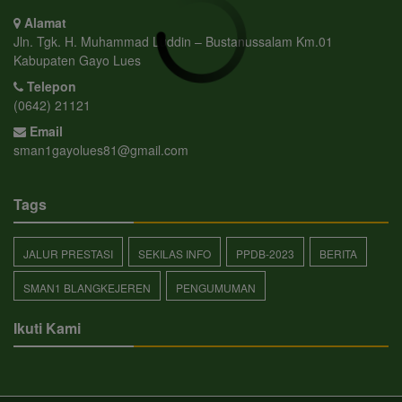
Alamat
Jln. Tgk. H. Muhammad Luddin – Bustanussalam Km.01
Kabupaten Gayo Lues
Telepon
(0642) 21121
Email
sman1gayolues81@gmail.com
Tags
JALUR PRESTASI
SEKILAS INFO
PPDB-2023
BERITA
SMAN1 BLANGKEJEREN
PENGUMUMAN
Ikuti Kami